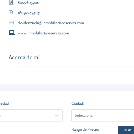
8099605900
18092249507
dvvalenzuela@inmobiliariareservas.com
www.inmobiliariareservas.com
Acerca de mi
iedad
Ciudad
:
r
Seleccionar
Rango de Precio
:
DOP