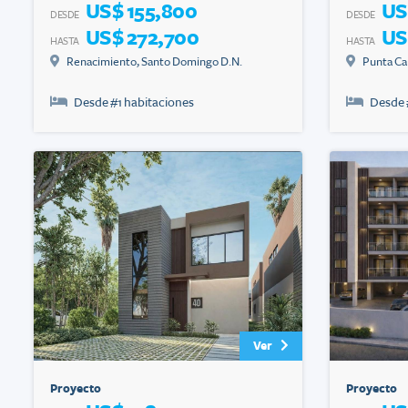
US$ 155,800
US
DESDE
DESDE
US$ 272,700
US
HASTA
HASTA
Renacimiento
,
Santo Domingo D.N.
Punta Ca
Desde #
1
habitaciones
Desde 
Ver
Proyecto
Proyecto