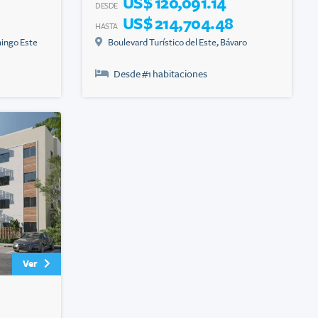
US$ 120,091.14
DESDE
US$ 214,704.48
HASTA
ingo Este
Boulevard Turístico del Este
,
Bávaro
Desde #
1
habitaciones
Ver