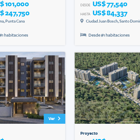
$ 101,000
US$ 77,540
DESDE
$ 247,750
US$ 84,337
HASTA
na
,
Punta Cana
Ciudad Juan Bosch
,
Santo Domi
#
1
habitaciones
Desde #
1
habitaciones
Ver
Proyecto