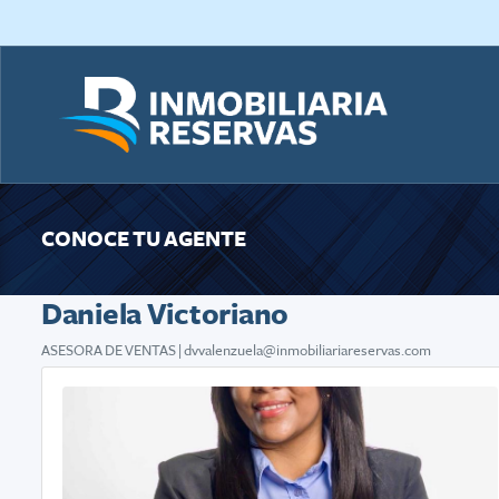
CONOCE TU AGENTE
Daniela Victoriano
ASESORA DE VENTAS
|
dvvalenzuela@inmobiliariareservas.com