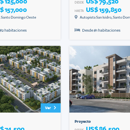
$ 125,000
US$ 79,520
DESDE
$ 157,000
US$ 159,850
HASTA
,
Santo Domingo Oeste
Autopista San Isidro
,
Santo Dom
#
2
habitaciones
Desde #
1
habitaciones
Ver
Proyecto
$ 74,500
US$ 86,500