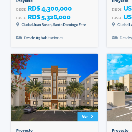
Proyecto
Proyecto
RD$ 4,300,000
US
DESDE
DESDE
RD$ 5,328,000
US
HASTA
HASTA
Ciudad Juan Bosch
,
Santo Domingo Este
Ciudad L
Desde #
3
habitaciones
Desde 
Ver
Proyecto
Proyecto