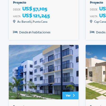
Proyecto
Proyecto
US$ 57,105
US
DESDE
DESDE
US$ 121,245
US
HASTA
HASTA
Av. Barceló
,
Punta Cana
Cap Cana
Desde #
1
habitaciones
Desde 
Ver