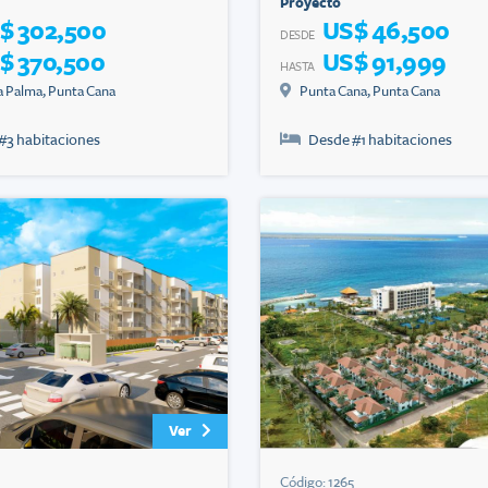
Proyecto
$ 302,500
US$ 46,500
DESDE
$ 370,500
US$ 91,999
HASTA
a Palma
,
Punta Cana
Punta Cana
,
Punta Cana
#
3
habitaciones
Desde #
1
habitaciones
Ver
Código:
1265