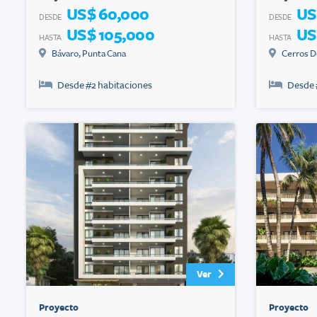
US$ 60,000
US
DESDE
DESDE
US$ 105,000
US
HASTA
HASTA
Bávaro
,
Punta Cana
Cerros D
Norte
Desde #
2
habitaciones
Desde 
Ver
Proyecto
Proyecto