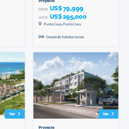
Proyecto
US$ 79,999
DESDE
US$ 295,000
HASTA
Punta Cana
,
Punta Cana
Desde #
1
habitaciones
Ver
Ver
Proyecto