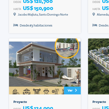
US$ 128,700
US
DESDE
DESDE
US$ 150,900
US
HASTA
HASTA
Jacobo Majluta
,
Santo Domingo Norte
Alameda
Desde #
3
habitaciones
Desde 
Ver
Proyecto
Proyecto
US$ 124,000
US