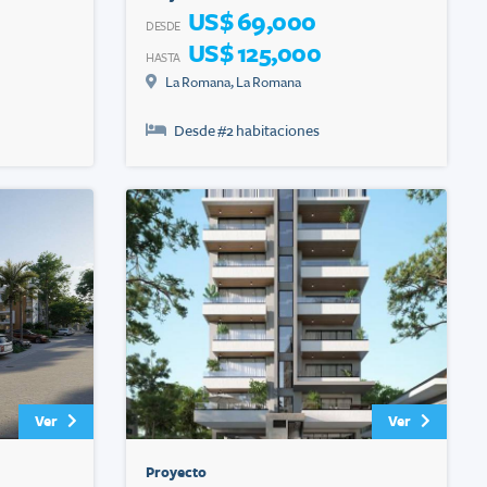
US$ 69,000
DESDE
US$ 125,000
HASTA
La Romana
,
La Romana
Desde #
2
habitaciones
Ver
Ver
Proyecto