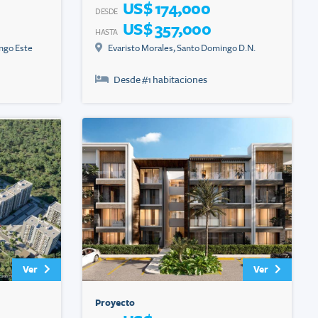
US$ 174,000
DESDE
US$ 357,000
HASTA
ngo Este
Evaristo Morales
,
Santo Domingo D.N.
Desde #
1
habitaciones
Ver
Ver
Proyecto