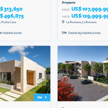
Proyecto
$ 313,650
US$ 107,999.9
DESDE
$ 496,875
US$ 129,999.9
HASTA
,
Punta Cana
La Romana
,
La Romana
#
1
habitaciones
Desde #
3
habitaciones
Ver