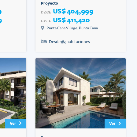
Proyecto
9
US$ 404,999
DESDE
9
US$ 411,420
HASTA
Punta Cana Village
,
Punta Cana
Desde #
3
habitaciones
Ver
Ver