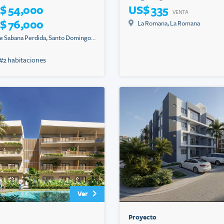
$ 54,000
US$ 335
VENTA
$ 76,000
La Romana
,
La Romana
e Sabana Perdida
,
Santo Domingo
#
2
habitaciones
Ver
Proyecto