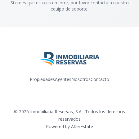
Si crees que esto es un error, por favor contacta a nuestro
equipo de soporte.
Propiedades
Agentes
Nosotros
Contacto
Facebook
Instagram
Twitter
©
2026
Inmobiliaria Reservas, S.A.
,
Todos los derechos
reservados
Powered by
AlterEstate