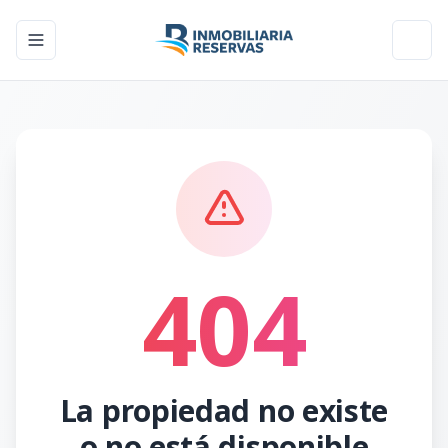
Toggle navigation menu
Toggl
404
La propiedad no existe
o no está disponible