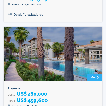
Punta Cana
,
Punta Cana
Desde #
2
habitaciones
Ver
Proyecto
US$ 260,000
DESDE
US$ 459,600
HASTA