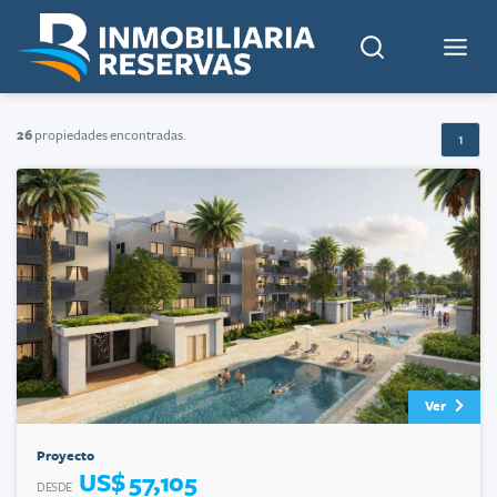
26
propiedades encontradas.
1
Ver
Proyecto
US$ 57,105
DESDE