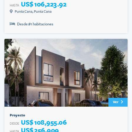
US$ 106,223.92
HASTA
Punta Cana
,
Punta Cana
Desde #
1
habitaciones
Ver
Proyecto
US$ 108,955.06
DESDE
US$ 256,909
HASTA