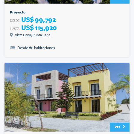
Proyecto
US$ 99,792
DESDE
US$ 115,920
HASTA
Vista Cana
,
Punta Cana
Desde #
0
habitaciones
Ver