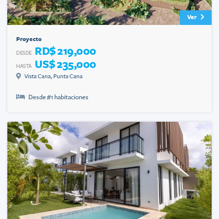
Ver
Proyecto
RD$ 219,000
DESDE
US$ 235,000
HASTA
Vista Cana
,
Punta Cana
Desde #
1
habitaciones