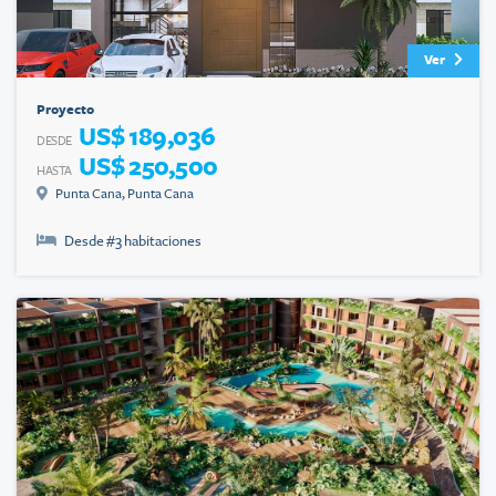
Ver
Proyecto
US$ 189,036
DESDE
US$ 250,500
HASTA
Punta Cana
,
Punta Cana
Desde #
3
habitaciones