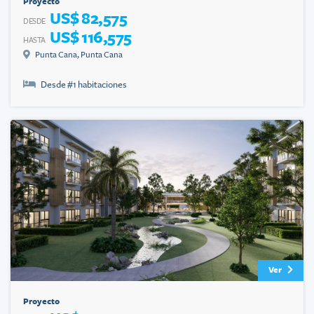
Proyecto
US$ 82,575
DESDE
US$ 116,575
HASTA
Punta Cana
,
Punta Cana
Desde #
1
habitaciones
Ver
Proyecto