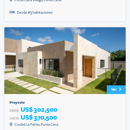
Punta Cana Village
,
Punta Cana
Desde #
3
habitaciones
Ver
Proyecto
US$ 302,500
DESDE
US$ 370,500
HASTA
Ciudad La Palma
,
Punta Cana