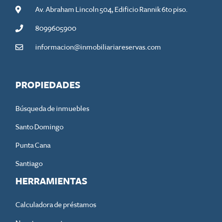
Av. Abraham Lincoln 504, Edificio Rannik 6to piso.
8099605900
informacion@inmobiliariareservas.com
PROPIEDADES
Búsqueda de inmuebles
Santo Domingo
Punta Cana
Santiago
HERRAMIENTAS
Calculadora de préstamos