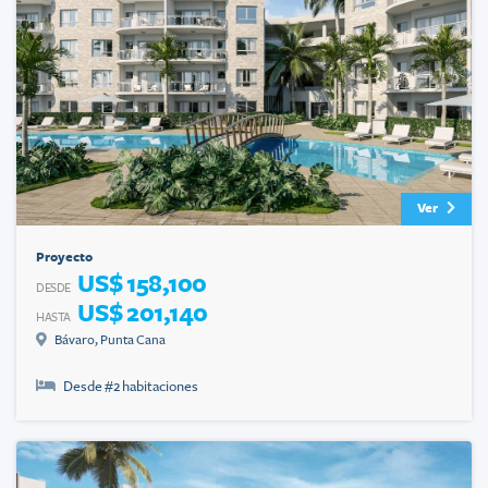
Ver
Proyecto
US$ 158,100
DESDE
US$ 201,140
HASTA
Bávaro
,
Punta Cana
Desde #
2
habitaciones