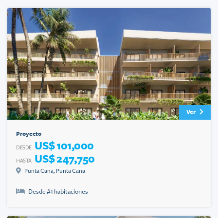
Ver
Proyecto
US$ 101,000
DESDE
US$ 247,750
HASTA
Punta Cana
,
Punta Cana
Desde #
1
habitaciones