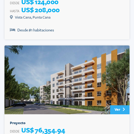
US$ 124,000
DESDE
US$ 208,000
HASTA
Vista Cana
,
Punta Cana
Desde #
1
habitaciones
Ver
Proyecto
US$ 76,354.94
DESDE