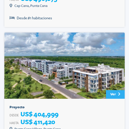
Cap Cana
,
Punta Cana
Desde #
1
habitaciones
Ver
Proyecto
US$ 404,999
DESDE
US$ 411,420
HASTA