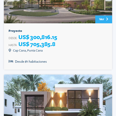
Ver
Proyecto
US$ 300,816.15
DESDE
US$ 705,385.8
HASTA
Cap Cana
,
Punta Cana
Desde #
1
habitaciones