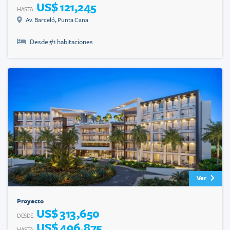
US$ 121,245
HASTA
Av. Barceló
,
Punta Cana
Desde #
1
habitaciones
Ver
Proyecto
US$ 313,650
DESDE
US$ 496,875
HASTA