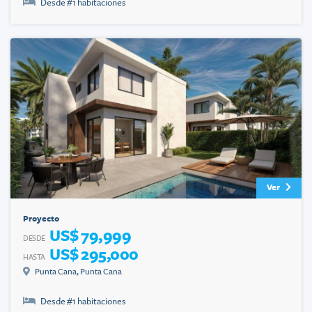
Desde #
1
habitaciones
Ver
Proyecto
US$ 79,999
DESDE
US$ 295,000
HASTA
Punta Cana
,
Punta Cana
Desde #
1
habitaciones