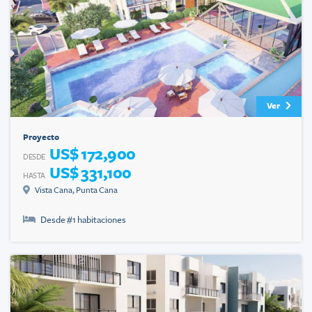
Ver
Proyecto
US$ 172,900
DESDE
US$ 331,100
HASTA
Vista Cana
,
Punta Cana
Desde #
1
habitaciones