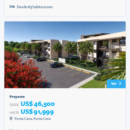
Desde #
3
habitaciones
Ver
Proyecto
US$ 46,500
DESDE
US$ 91,999
HASTA
Punta Cana
,
Punta Cana