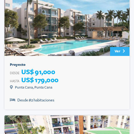
Ver
Proyecto
US$ 91,000
DESDE
US$ 179,000
HASTA
Punta Cana
,
Punta Cana
Desde #
2
habitaciones