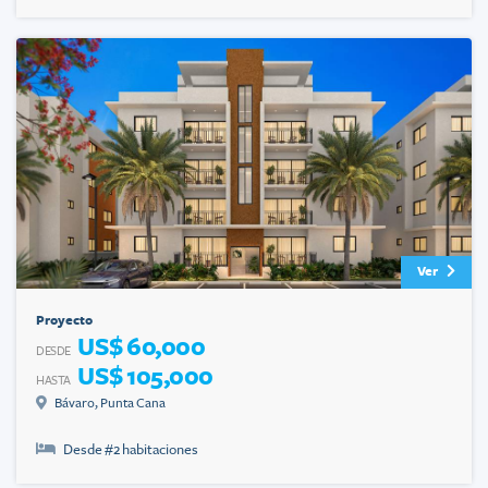
Ver
Proyecto
US$ 60,000
DESDE
US$ 105,000
HASTA
Bávaro
,
Punta Cana
Desde #
2
habitaciones