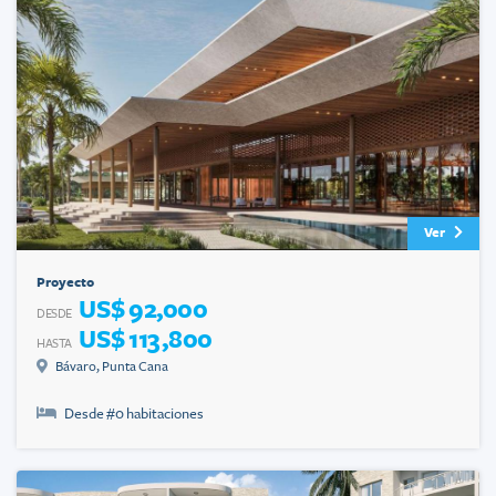
Ver
Proyecto
US$ 92,000
DESDE
US$ 113,800
HASTA
Bávaro
,
Punta Cana
Desde #
0
habitaciones