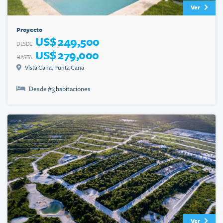
Ver
Proyecto
US$ 249,500
DESDE
US$ 279,000
HASTA
Vista Cana
,
Punta Cana
Desde #
3
habitaciones
Ver