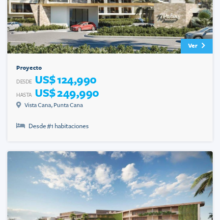
Ver
Proyecto
US$ 124,990
DESDE
US$ 249,990
HASTA
Vista Cana
,
Punta Cana
Desde #
1
habitaciones