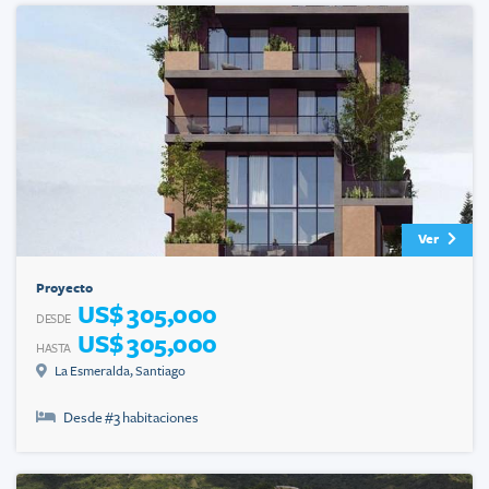
Ver
Proyecto
US$ 305,000
DESDE
US$ 305,000
HASTA
La Esmeralda
,
Santiago
Desde #
3
habitaciones