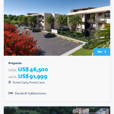
Ver
Proyecto
US$ 46,500
DESDE
US$ 91,999
HASTA
Punta Cana
,
Punta Cana
Desde #
1
habitaciones