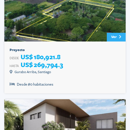
Ver
Proyecto
US$ 180,921.8
DESDE
US$ 269,794.3
HASTA
Gurabo Arriba
,
Santiago
Desde #
0
habitaciones