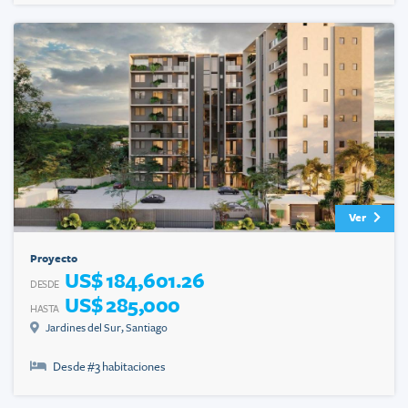
Ver
Proyecto
US$ 184,601.26
DESDE
US$ 285,000
HASTA
Jardines del Sur
,
Santiago
Desde #
3
habitaciones