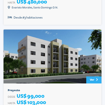
US$ 480,000
HASTA
Evaristo Morales
,
Santo Domingo D.N.
Desde #
3
habitaciones
Ver
Proyecto
US$ 99,000
DESDE
US$ 103,000
HASTA