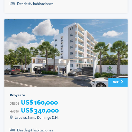
Desde #
2
habitaciones
Ver
Proyecto
US$ 160,000
DESDE
US$ 340,000
HASTA
La Julia
,
Santo Domingo D.N.
Desde #
1
habitaciones