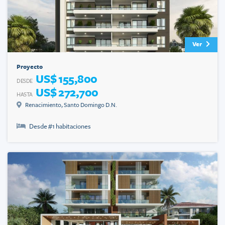
Ver
Proyecto
US$ 155,800
DESDE
US$ 272,700
HASTA
Renacimiento
,
Santo Domingo D.N.
Desde #
1
habitaciones