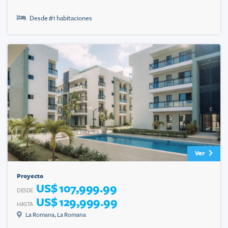
Desde #
1
habitaciones
Ver
Proyecto
US$ 107,999.99
DESDE
US$ 129,999.99
HASTA
La Romana
,
La Romana