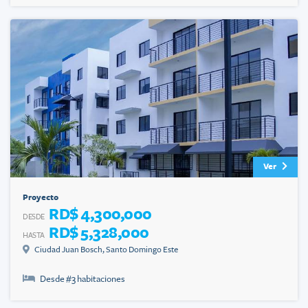
Ver
Proyecto
RD$ 4,300,000
DESDE
RD$ 5,328,000
HASTA
Ciudad Juan Bosch
,
Santo Domingo Este
Desde #
3
habitaciones