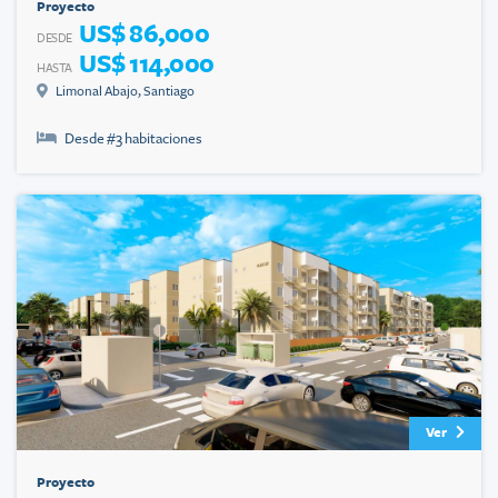
Proyecto
US$ 86,000
DESDE
US$ 114,000
HASTA
Limonal Abajo
,
Santiago
Desde #
3
habitaciones
Ver
Proyecto