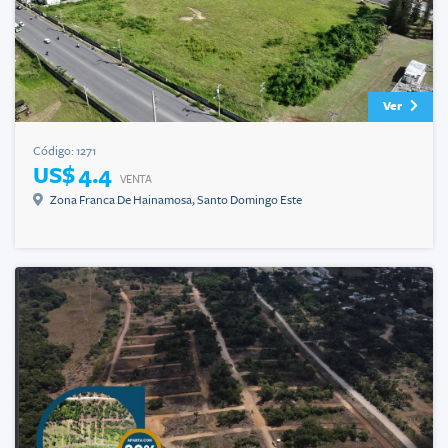
Ver
Código:
1271
US$ 4.4
VENTA
Zona Franca De Hainamosa
,
Santo Domingo Este