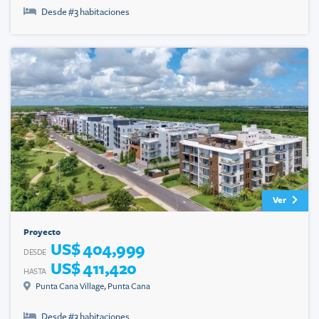
Desde #
3
habitaciones
Ver
Proyecto
US$ 404,999
DESDE
US$ 411,420
HASTA
Punta Cana Village
,
Punta Cana
Desde #
3
habitaciones