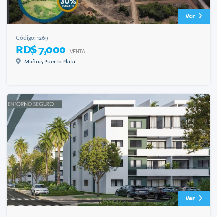
Ver
Código:
1269
RD$ 7,000
VENTA
Muñoz
,
Puerto Plata
Ver