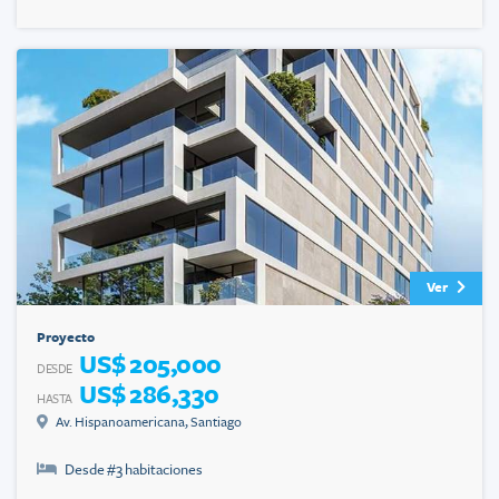
Ver
Proyecto
US$ 205,000
DESDE
US$ 286,330
HASTA
Av. Hispanoamericana
,
Santiago
Desde #
3
habitaciones