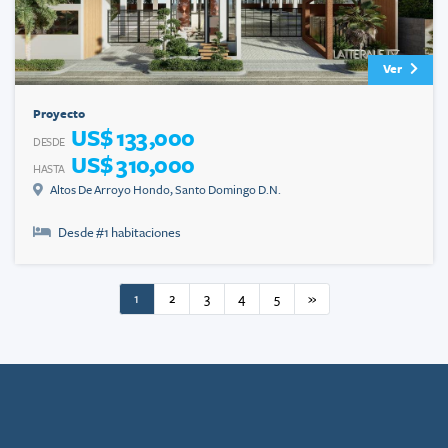
Ver
Proyecto
US$ 133,000
DESDE
US$ 310,000
HASTA
Altos De Arroyo Hondo
,
Santo Domingo D.N.
Desde #
1
habitaciones
1
2
3
4
5
»