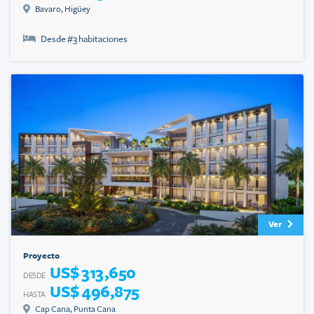
Bavaro
,
Higüey
Desde #
3
habitaciones
Ver
Proyecto
US$ 313,650
DESDE
US$ 496,875
HASTA
Cap Cana
,
Punta Cana