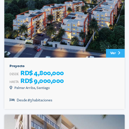
Ver
Proyecto
RD$ 4,800,000
DESDE
RD$ 9,000,000
HASTA
Palmar Arriba
,
Santiago
Desde #
3
habitaciones