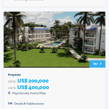
Ver
Proyecto
US$ 200,000
DESDE
US$ 400,000
HASTA
Playa Dorada
,
Puerto Plata
Desde #
1
habitaciones