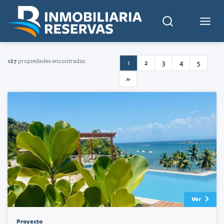
127
propiedades encontradas.
1
2
3
4
5
»
Ver
Proyecto