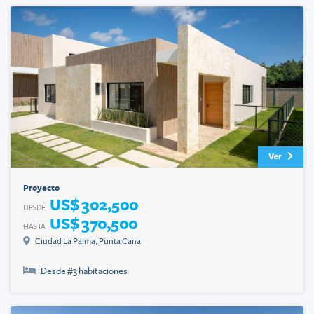
Ver
Proyecto
US$ 302,500
DESDE
US$ 370,500
HASTA
Ciudad La Palma
,
Punta Cana
Desde #
3
habitaciones