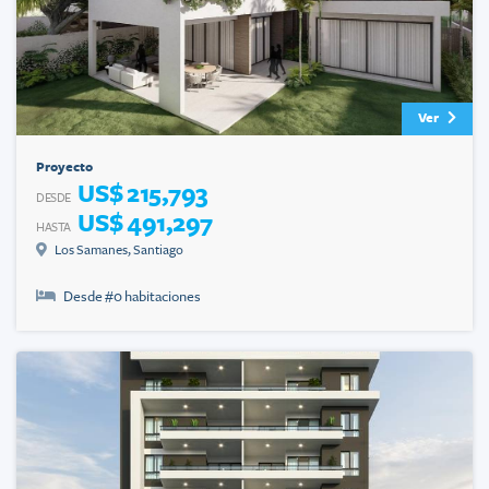
Ver
Proyecto
US$ 215,793
DESDE
US$ 491,297
HASTA
Los Samanes
,
Santiago
Desde #
0
habitaciones