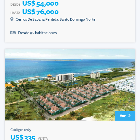
US$ 54,000
DESDE
US$ 76,000
HASTA
Cerros De Sabana Perdida
,
Santo Domingo Norte
Desde #
2
habitaciones
Ver
Código:
1265
US$ 335
VENTA