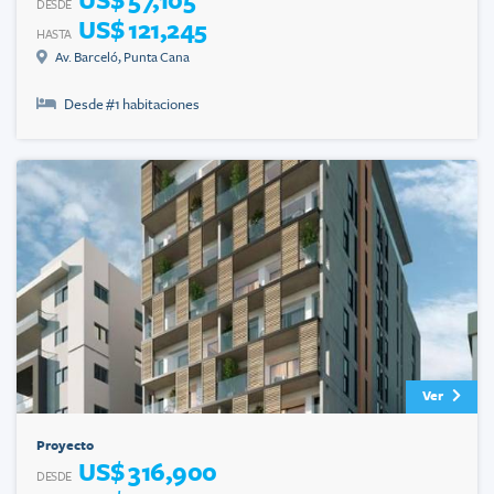
US$ 57,105
DESDE
US$ 121,245
HASTA
Av. Barceló
,
Punta Cana
Desde #
1
habitaciones
Ver
Proyecto
US$ 316,900
DESDE