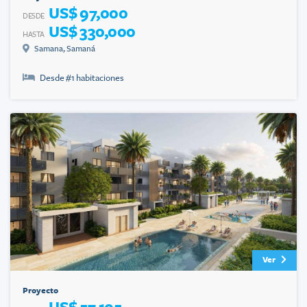
US$ 97,000
DESDE
US$ 330,000
HASTA
Samana
,
Samaná
Desde #
1
habitaciones
Ver
Proyecto