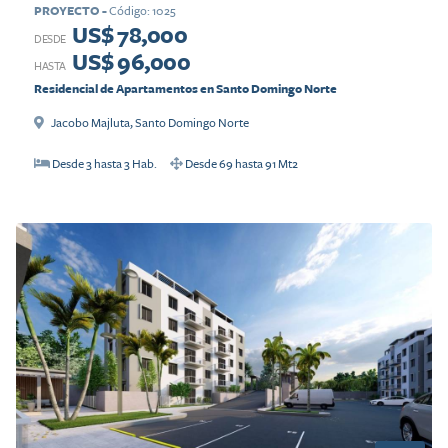
PROYECTO
-
Código
:
1025
US$ 78,000
DESDE
US$ 96,000
HASTA
Residencial de Apartamentos en Santo Domingo Norte
Jacobo Majluta
,
Santo Domingo Norte
Desde
3
hasta
3
Hab.
Desde
69
hasta
91
Mt2