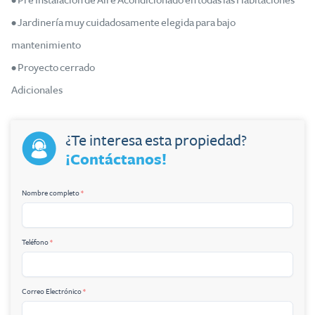
• Pre Instalación de Aire Acondicionado en todas las Habitaciones
• Jardinería muy cuidadosamente elegida para bajo
mantenimiento
• Proyecto cerrado
Adicionales
¿Te interesa esta propiedad?
¡Contáctanos!
Nombre completo
*
Teléfono
*
Correo Electrónico
*