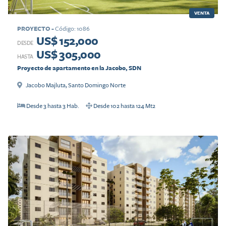
VENTA
PROYECTO
-
Código
:
1086
US$ 152,000
DESDE
US$ 305,000
HASTA
Proyecto de apartamento en la Jacobo, SDN
Jacobo Majluta
,
Santo Domingo Norte
Desde
3
hasta
3
Hab.
Desde
102
hasta
124
Mt2