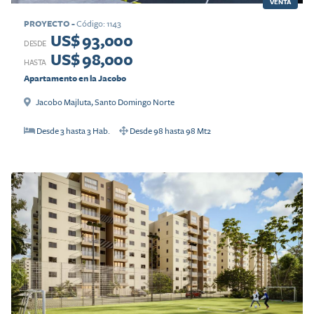
VENTA
PROYECTO
-
Código
:
1143
US$ 93,000
DESDE
US$ 98,000
HASTA
Apartamento en la Jacobo
Jacobo Majluta
,
Santo Domingo Norte
Desde
3
hasta
3
Hab.
Desde
98
hasta
98
Mt2