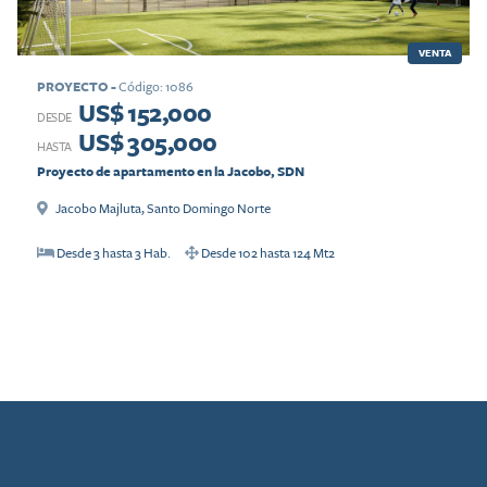
VENTA
PROYECTO
-
Código
:
1086
US$ 152,000
DESDE
US$ 305,000
HASTA
Proyecto de apartamento en la Jacobo, SDN
Jacobo Majluta
,
Santo Domingo Norte
Desde
3
hasta
3
Hab.
Desde
102
hasta
124
Mt2