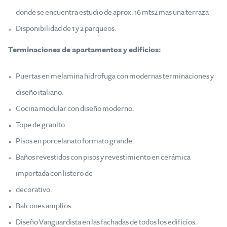
donde se encuentra estudio de aprox. 16 mts2 mas una terraza
Disponibilidad de 1 y 2 parqueos.
Terminaciones de apartamentos y edificios:
Puertas en melamina hidrofuga con modernas terminaciones y
diseño italiano.
Cocina modular con diseño moderno.
Tope de granito.
Pisos en porcelanato formato grande.
Baños revestidos con pisos y revestimiento en cerámica
importada con listero de
decorativo.
Balcones amplios.
Diseño Vanguardista en las fachadas de todos los edificios.