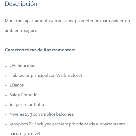
Descripción
Modernos apartamentos en una zona prometedora para vivir en un
ambiente seguro.
Características de Apartamentos:
3 Habitaciones
Habitación principal con Walk in closet.
2 Baños
Sala y Comedor
1er pisco con Patio.
Niveles 2 y 3 con amplios balcones.
4tos pisos PH incluyen escalera privada desde el apartamento
hacia el 5to nivel