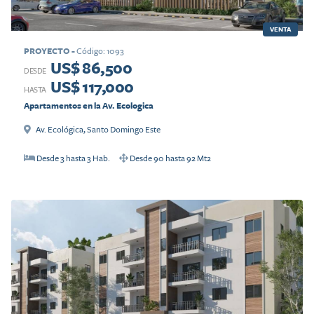
VENTA
PROYECTO
-
Código
:
1093
US$ 86,500
DESDE
US$ 117,000
HASTA
Apartamentos en la Av. Ecologica
Av. Ecológica
,
Santo Domingo Este
Desde
3
hasta
3
Hab.
Desde
90
hasta
92
Mt2