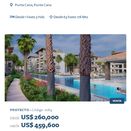
Punta Cana
,
Punta Cana
Desde
1
hasta
3
Hab.
Desde
63
hasta
178
Mt2
VENTA
PROYECTO
-
Código
:
1084
US$ 260,000
DESDE
US$ 459,600
HASTA