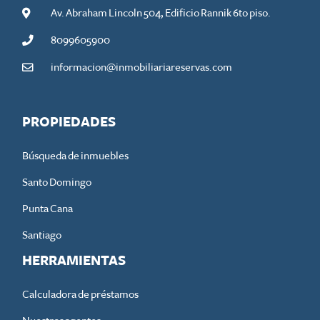
Av. Abraham Lincoln 504, Edificio Rannik 6to piso.
8099605900
informacion@inmobiliariareservas.com
PROPIEDADES
Búsqueda de inmuebles
Santo Domingo
Punta Cana
Santiago
HERRAMIENTAS
Calculadora de préstamos