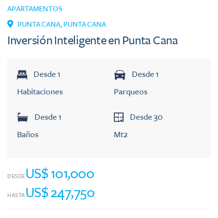
APARTAMENTOS
PUNTA CANA
,
PUNTA CANA
Inversión Inteligente en Punta Cana
Desde
1
Desde
1
Habitaciones
Parqueos
Desde
1
Desde
30
Baños
Mt2
US$ 101,000
DESDE
US$ 247,750
HASTA