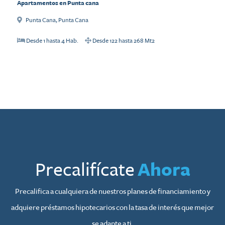
Apartamentos en Punta cana
Punta Cana
,
Punta Cana
Desde
1
hasta
4
Hab.
Desde
122
hasta
268
Mt2
Precalifícate
Ahora
Precalifica a cualquiera de nuestros planes de financiamiento y
adquiere préstamos hipotecarios con la tasa de interés que mejor
se adapte a ti.