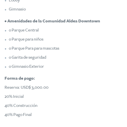
Lobby
Gimnasio
• Amenidades de la Comunidad Aldea Downtown
o Parque Central
o Parque para niños
o Parque Para para mascotas
o Garita de seguridad
o Gimnasio Exterior
Forma de pago:
Reserva: USD$ 3,000.00
20% Inicial
40% Construcción
40% Pago Final