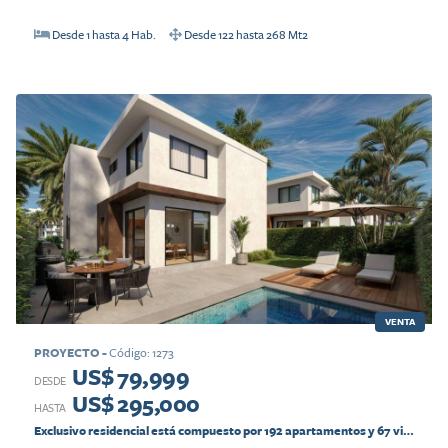
Desde
1
hasta
4
Hab.
Desde
122
hasta
268
Mt2
VENTA
PROYECTO
-
Código
:
1273
US$ 79,999
DESDE
US$ 295,000
HASTA
Exclusivo residencial está compuesto por 192 apartamentos y 67 villas.