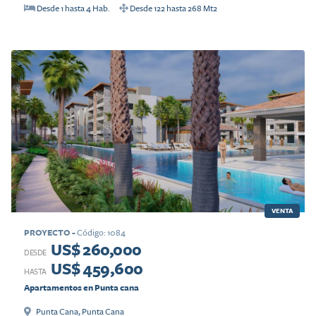
Desde
1
hasta
4
Hab.
Desde
122
hasta
268
Mt2
VENTA
PROYECTO
-
Código
:
1084
US$ 260,000
DESDE
US$ 459,600
HASTA
Apartamentos en Punta cana
Punta Cana
,
Punta Cana