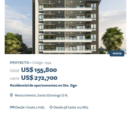
VENTA
PROYECTO
-
Código
:
1254
US$ 155,800
DESDE
US$ 272,700
HASTA
Residencial de apartamentos en Sto. Dgo
Renacimiento
,
Santo Domingo D.N.
Desde
1
hasta
2
Hab.
Desde
58
hasta
102
Mt2