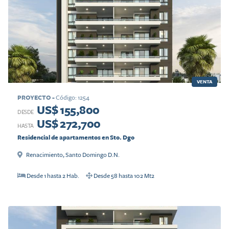
VENTA
PROYECTO
-
Código
:
1254
US$ 155,800
DESDE
US$ 272,700
HASTA
Residencial de apartamentos en Sto. Dgo
Renacimiento
,
Santo Domingo D.N.
Desde
1
hasta
2
Hab.
Desde
58
hasta
102
Mt2