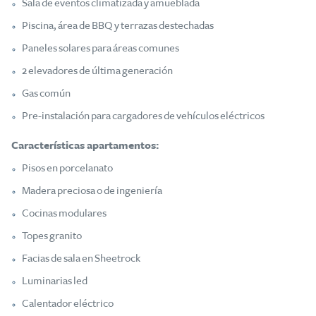
Sala de eventos climatizada y amueblada
Piscina, área de BBQ y terrazas destechadas
Paneles solares para áreas comunes
2 elevadores de última generación
Gas común
Pre-instalación para cargadores de vehículos eléctricos
Características apartamentos:
Pisos en porcelanato
Madera preciosa o de ingeniería
Cocinas modulares
Topes granito
Facias de sala en Sheetrock
Luminarias led
Calentador eléctrico