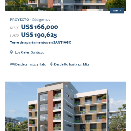
VENTA
PROYECTO
-
Código
:
1172
US$ 166,000
DESDE
US$ 190,625
HASTA
Torre de apartamentos en SANTIAGO
Los Rieles
,
Santiago
Desde
2
hasta
3
Hab.
Desde
80
hasta
125
Mt2