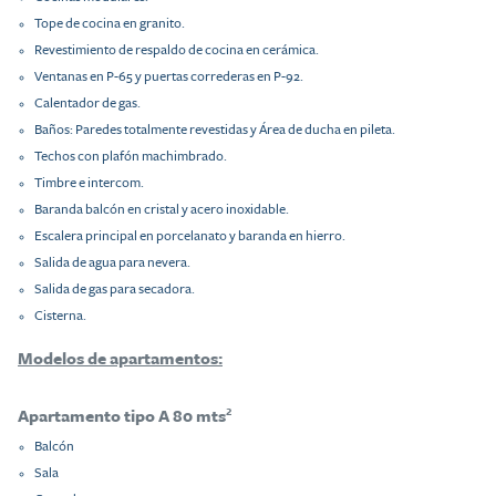
Tope de cocina en granito.
Revestimiento de respaldo de cocina en cerámica.
Ventanas en P-65 y puertas correderas en P-92.
Calentador de gas.
Baños: Paredes totalmente revestidas y Área de ducha en pileta.
Techos con plafón machimbrado.
Timbre e intercom.
Baranda balcón en cristal y acero inoxidable.
Escalera principal en porcelanato y baranda en hierro.
Salida de agua para nevera.
Salida de gas para secadora.
Cisterna.
Modelos de apartamentos:
Apartamento tipo A 80 mts²
Balcón
Sala