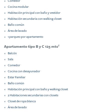
Comedor
Cocina modular
Habitación principal con baño y vestidor
Habitación secundaria con walking closet
Baño común
Área de lavado
1 parqueo por apartamento
Apartamento tipo B y C 125 mts²
Balcón
Sala
Comedor
Cocina con desayunador
Estar Familiar
Baño común
Habitación principal con baño y walking closet
2 Habitaciones secundarias con closets
Closet de ropa blanca
Área de lavado