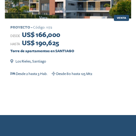
VENTA
PROYECTO
-
Código
:
1172
US$ 166,000
DESDE
US$ 190,625
HASTA
Torre de apartamentos en SANTIAGO
Los Rieles
,
Santiago
Desde
2
hasta
3
Hab.
Desde
80
hasta
125
Mt2