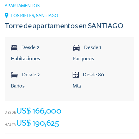
APARTAMENTOS
LOS RIELES
,
SANTIAGO
Torre de apartamentos en SANTIAGO
Desde
2
Desde
1
Habitaciones
Parqueos
Desde
2
Desde
80
Baños
Mt2
US$ 166,000
DESDE
US$ 190,625
HASTA