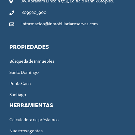
Av. Abraham Lincoln 504, Edificio Rannik 6to piso.
8099605900
informacion@inmobiliariareservas.com
PROPIEDADES
Búsqueda de inmuebles
Santo Domingo
Punta Cana
Santiago
HERRAMIENTAS
Calculadora de préstamos
Nuestros agentes