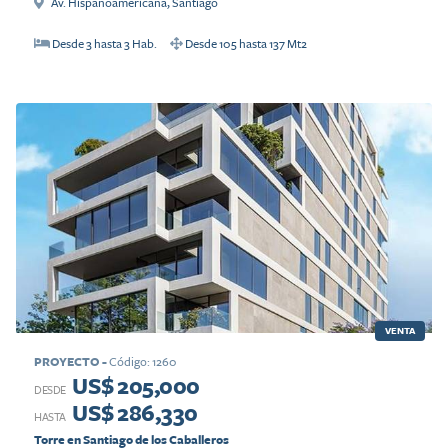
Av. Hispanoamericana
,
Santiago
Desde
3
hasta
3
Hab.
Desde
105
hasta
137
Mt2
VENTA
PROYECTO
-
Código
:
1260
US$ 205,000
DESDE
US$ 286,330
HASTA
Torre en Santiago de los Caballeros