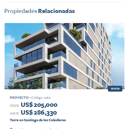
Propiedades
Relacionadas
VENTA
PROYECTO
-
Código
:
1260
US$ 205,000
DESDE
US$ 286,330
HASTA
Torre en Santiago de los Caballeros