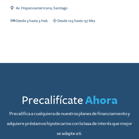
Av. Hispanoamericana
,
Santiago
Desde
3
hasta
3
Hab.
Desde
105
hasta
137
Mt2
Precalifícate
Ahora
Precalifica a cualquiera de nuestros planes de financiamiento y
adquiere préstamos hipotecarios con la tasa de interés que mejor
se adapte a ti.