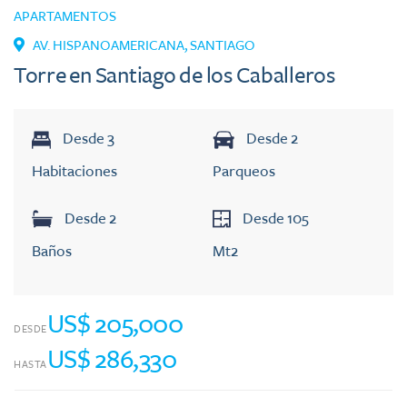
APARTAMENTOS
AV. HISPANOAMERICANA
,
SANTIAGO
Torre en Santiago de los Caballeros
Desde
3
Desde
2
Habitaciones
Parqueos
Desde
2
Desde
105
Baños
Mt2
US$ 205,000
DESDE
US$ 286,330
HASTA