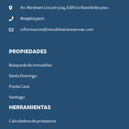
Av. Abraham Lincoln 504, Edificio Rannik 6to piso.
8099605900
informacion@inmobiliariareservas.com
PROPIEDADES
Búsqueda de inmuebles
Santo Domingo
Punta Cana
Santiago
HERRAMIENTAS
Calculadora de préstamos