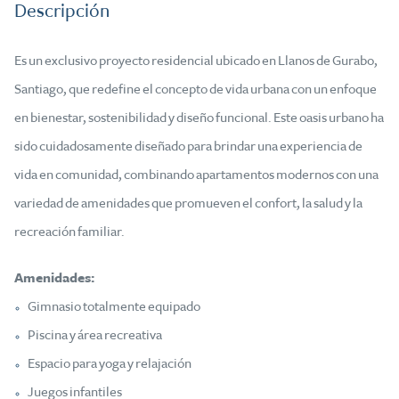
Descripción
Es un exclusivo proyecto residencial ubicado en Llanos de Gurabo,
Santiago, que redefine el concepto de vida urbana con un enfoque
en bienestar, sostenibilidad y diseño funcional. Este oasis urbano ha
sido cuidadosamente diseñado para brindar una experiencia de
vida en comunidad, combinando apartamentos modernos con una
variedad de amenidades que promueven el confort, la salud y la
recreación familiar.
Amenidades:
Gimnasio totalmente equipado
Piscina y área recreativa
Espacio para yoga y relajación
Juegos infantiles