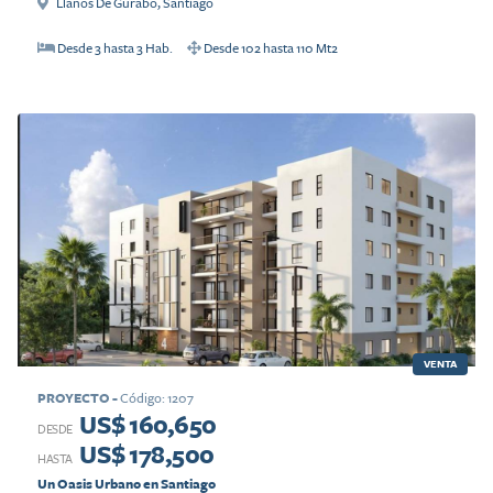
Llanos De Gurabo
,
Santiago
Desde
3
hasta
3
Hab.
Desde
102
hasta
110
Mt2
VENTA
PROYECTO
-
Código
:
1207
US$ 160,650
DESDE
US$ 178,500
HASTA
Un Oasis Urbano en Santiago