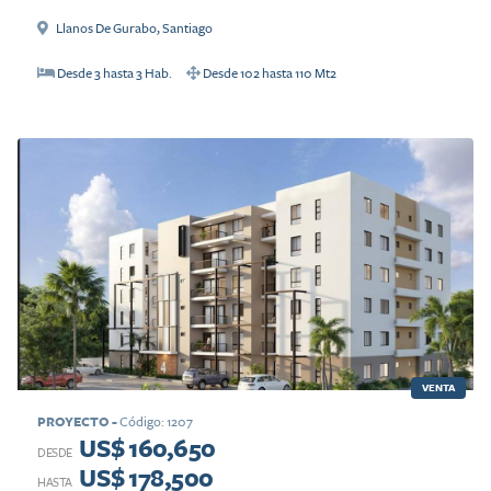
Llanos De Gurabo
,
Santiago
Desde
3
hasta
3
Hab.
Desde
102
hasta
110
Mt2
VENTA
PROYECTO
-
Código
:
1207
US$ 160,650
DESDE
US$ 178,500
HASTA