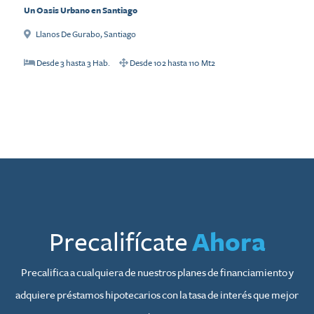
Un Oasis Urbano en Santiago
Llanos De Gurabo
,
Santiago
Desde
3
hasta
3
Hab.
Desde
102
hasta
110
Mt2
Precalifícate
Ahora
Precalifica a cualquiera de nuestros planes de financiamiento y
adquiere préstamos hipotecarios con la tasa de interés que mejor