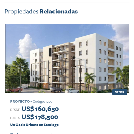
Propiedades
Relacionadas
VENTA
PROYECTO
-
Código
:
1207
US$ 160,650
DESDE
US$ 178,500
HASTA
Un Oasis Urbano en Santiago