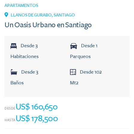
APARTAMENTOS
LLANOS DE GURABO
,
SANTIAGO
Un Oasis Urbano en Santiago
Desde
3
Desde
1
Habitaciones
Parqueos
Desde
3
Desde
102
Baños
Mt2
US$ 160,650
DESDE
US$ 178,500
HASTA